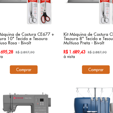
Máquina de Costura CE677 +
Kit Máquina de Costura 
ura 10" Tecido e Tesoura
Tesoura 8" Tecido e Teso
iuso Rosa - Bivolt
Multiuso Preta - Bivolt
1.695,28
R$ 1.689,43
R$ 2.897,90
R$ 2.887,90
ta
à vista
Comprar
Comprar