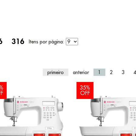
do da Pesquisa por:
6
316
Itens por página:
primeiro
anterior
1
2
3
%
35%
F
OFF