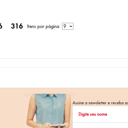
do da Pesquisa por:
6
316
Itens por página:
Assine a newsletter e receba as