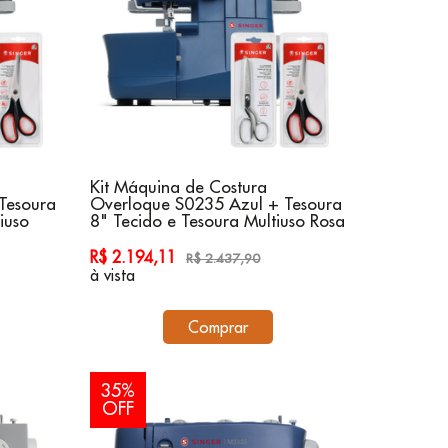
Kit Máquina de Costura
Tesoura
Overloque S0235 Azul + Tesoura
iuso
8" Tecido e Tesoura Multiuso Rosa
R$ 2.194,11
R$ 2.437,90
à vista
Comprar
35%
OFF