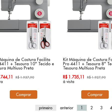
Máquina de Costura Facilita
Kit Máquina de Costura Fa
4411 + Tesoura 10" Tecido e
Pro 4411 + Tesoura 8" Te
ura Multiuso Preta
Tesoura Multiuso Preta
1.744,11
R$ 1.735,11
R$ 1.937,90
R$ 1.927,90
ta
à vista
Comprar
Comprar
primeiro
anterior
1
2
3