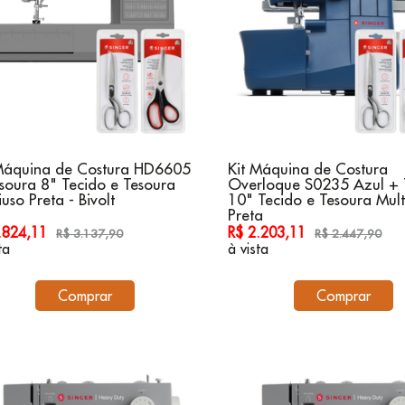
Máquina de Costura HD6605
Kit Máquina de Costura
soura 8" Tecido e Tesoura
Overloque S0235 Azul + 
iuso Preta - Bivolt
10" Tecido e Tesoura Mult
Preta
2.824,11
R$ 2.203,11
R$ 3.137,90
R$ 2.447,90
ta
à vista
Comprar
Comprar