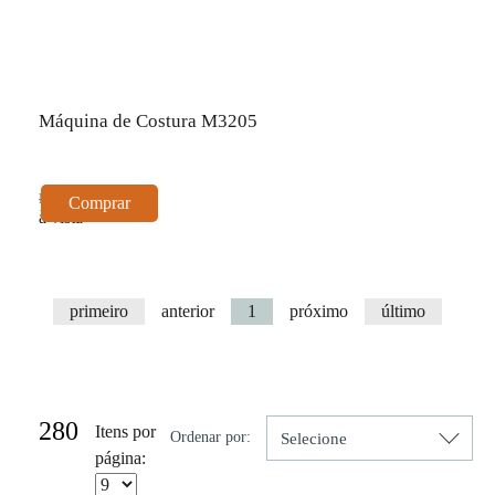
Máquina de Costura M3205
R$ 1.249,00
Comprar
à vista
primeiro
anterior
1
próximo
último
Resultado da Pesquisa por:
280
Itens por
Ordenar por:
página: