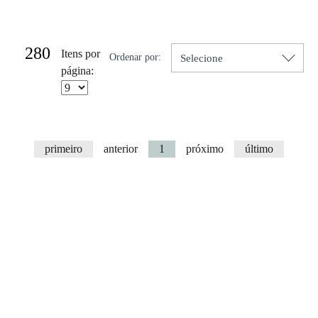
Resultado da Pesquisa por:
280
Itens por
Ordenar por:
página:
primeiro
anterior
1
próximo
último