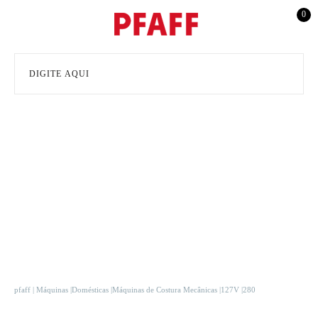
0
pfaff
Máquinas
Domésticas
Máquinas de Costura Mecânicas
127V
280