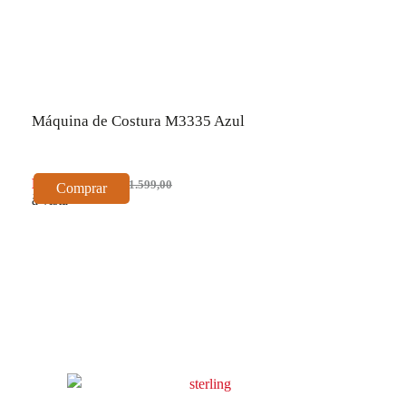
Máquina de Costura M3335 Azul
R$ 1.439,10
R$ 1.599,00
Comprar
à vista