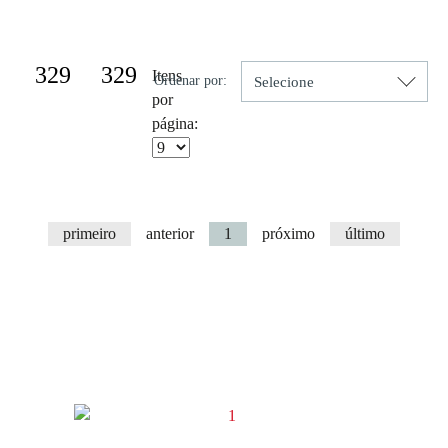
Resultado da Pesquisa por:
329
329
Itens
Ordenar por:
por
página:
primeiro
anterior
1
próximo
último