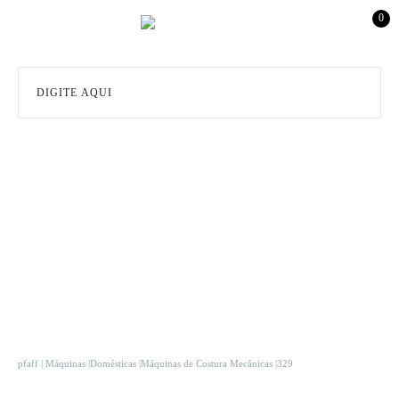
0
pfaff
Máquinas
Domésticas
Máquinas de Costura Mecânicas
329