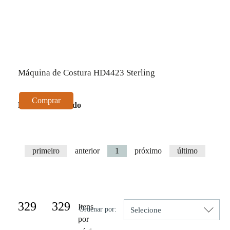
Máquina de Costura HD4423 Sterling
Comprar
Produto Esgotado
primeiro
anterior
1
próximo
último
Resultado da Pesquisa por:
329
329
Itens
Ordenar por:
por