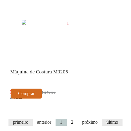
Máquina de Costura M3205
R$ 1.124,10
R$ 1.249,00
Comprar
à vista
primeiro
anterior
1
2
próximo
último