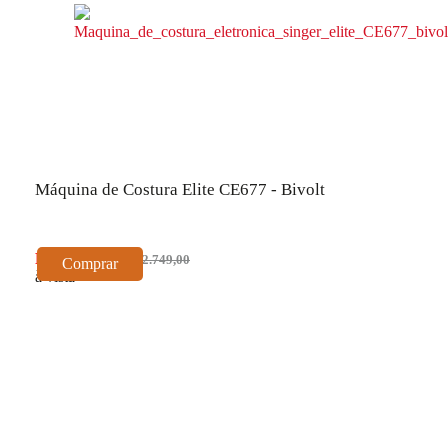
Máquina de Costura Elite CE677 - Bivolt
R$ 2.474,10
R$ 2.749,00
Comprar
à vista