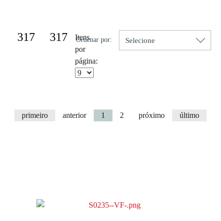
Resultado da Pesquisa por:
317
317
Itens
Ordenar por:
por
página:
primeiro
anterior
1
2
próximo
último