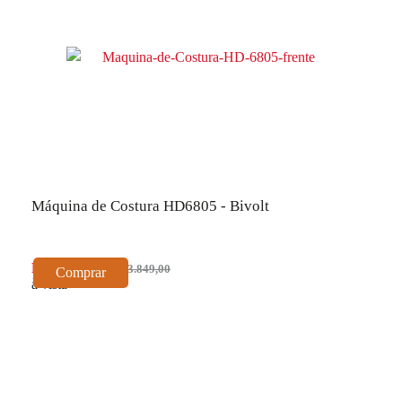
Máquina de Costura HD6805 - Bivolt
R$ 3.464,10
R$ 3.849,00
Comprar
à vista