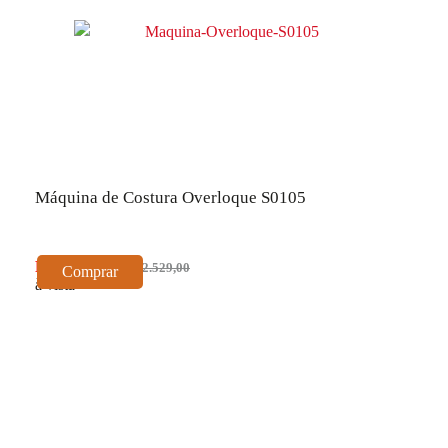
Máquina de Costura Overloque S0105
R$ 2.276,10
R$ 2.529,00
Comprar
à vista