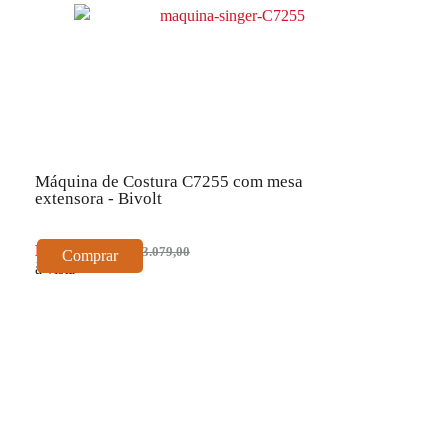
Máquina de Costura C7255 com mesa
extensora - Bivolt
R$ 2.771,10
R$ 3.079,00
Comprar
à vista