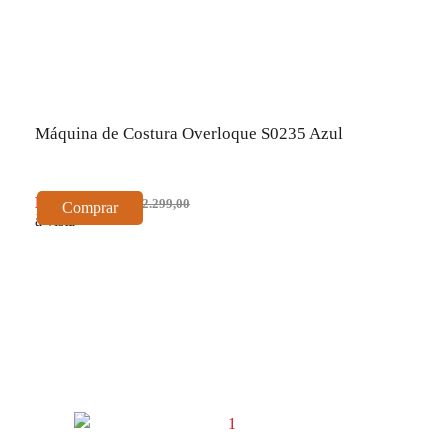
Máquina de Costura Overloque S0235 Azul
R$ 2.069,10
R$ 2.299,00
Comprar
à vista