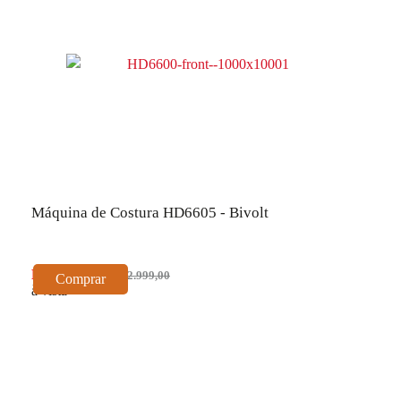
Máquina de Costura HD6605 - Bivolt
R$ 2.699,10
R$ 2.999,00
Comprar
à vista