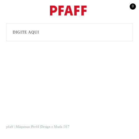
0
pfaff
Máquinas
Perfil
Design e Moda
317