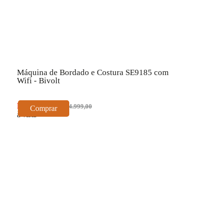
Máquina de Bordado e Costura SE9185 com
Wifi - Bivolt
R$ 3.824,23
R$ 4.999,00
Comprar
à vista