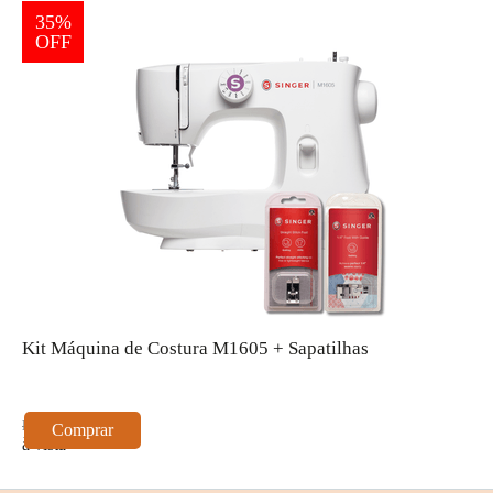
35%
OFF
Kit Máquina de Costura M1605 + Sapatilhas
K
R$ 1.177,00
R
Comprar
à vista
à