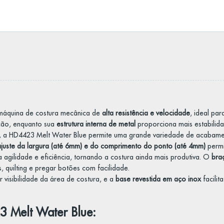
áquina de costura mecânica de
alta resistência e velocidade
, ideal pa
ção, enquanto sua
estrutura interna de metal
proporciona mais estabilida
íveis, a HD4423 Melt Water Blue permite uma grande variedade de acabam
ajuste da largura (até 6mm) e do comprimento do ponto (até 4mm)
permi
agilidade e eficiência, tornando a costura ainda mais produtiva. O
braç
, quilting e pregar botões com facilidade.
 visibilidade da área de costura, e a
base revestida em aço inox
facilit
3 Melt Water Blue: