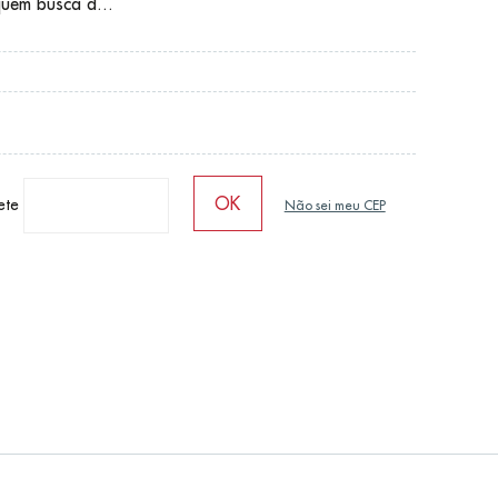
quem busca d...
rete
Não sei meu CEP