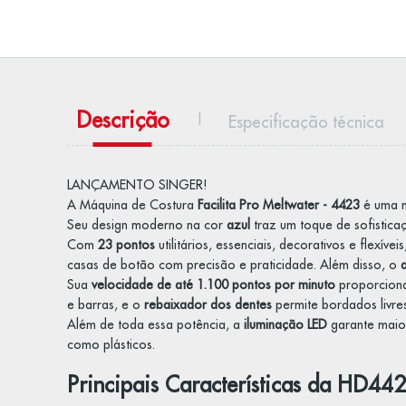
Descrição
Especificação técnica
LANÇAMENTO SINGER!
A Máquina de Costura
Facilita Pro Meltwater - 4423
é uma m
Seu design moderno na cor
azul
traz um toque de sofistica
Com
23 pontos
utilitários, essenciais, decorativos e flex
casas de botão com precisão e praticidade. Além disso, o
Sua
velocidade de até 1.100 pontos por minuto
proporciona 
e barras, e o
rebaixador dos dentes
permite bordados livres
Além de toda essa potência, a
iluminação LED
garante maior
como plásticos.
Principais Características da HD442