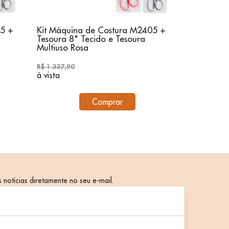
55 +
Kit Máquina de Costura M2405 +
Kit Máqui
Tesoura 8" Tecido e Tesoura
Tesoura 8"
Multiuso Rosa
Multiuso Ro
R$ 1.337,90
R$ 3.137,90
à vista
à vista
Comprar
 notícias diretamente no seu e-mail.