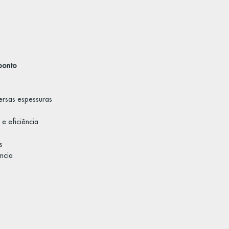
ponto
ersas espessuras
e eficiência
s
ncia