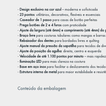
-
Design exclusivo na cor azul
– moderna e sofisticada
-
23 pontos
: utilitários, decorativos, flexíveis e essenciais
-
Caseador de 1 passo
para casas de botão perfeitas
-
Prega botões de 2 e 4 furos
com praticidade
-
Ajuste da largura (até 6mm) e comprimento (até 4mm) do 
-
Braço livre
para costuras tubulares como mangas e barras
-
Rebaixador dos dentes
para bordados livres e quilting
-
Ajuste manual da pressão da sapatilha
para tecidos de div
-
Ajuste da posição da agulha
: direita, centro e esquerda
-
Velocidade de até 1.100 pontos por minuto
– mais rapidez 
-
Iluminação LED
para mais clareza na costura
-
Base em aço inox
para facilitar o deslizamento dos tecido
-
Estrutura interna de metal
para maior estabilidade e resistê
Conteúdo da embalagem