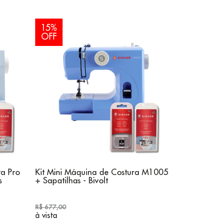
15%
OFF
ta Pro
Kit Mini Máquina de Costura M1005
Kit Máquin
s
+ Sapatilhas - Bivolt
4411 + Sa
R$ 677,00
R$ 1.867,00
à vista
à vista