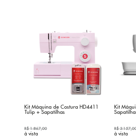
6605 +
Kit Máquina de Costura HD4411
Kit Máqu
Tulip + Sapatilhas
Sapatilhas
R$ 1.867,00
R$ 3.157,0
à vista
à vista