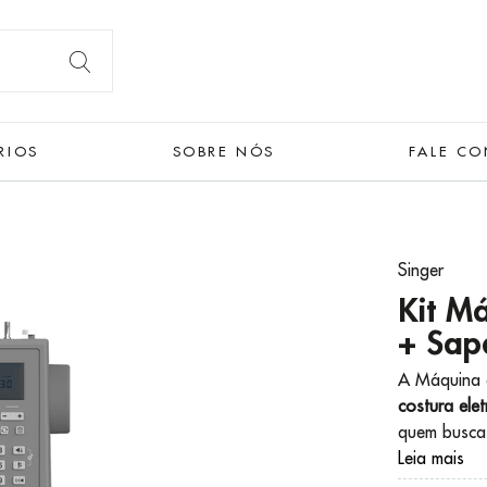
RIOS
SOBRE NÓS
FALE C
Singer
Kit M
+ Sapa
A Máquina 
costura elet
quem busca p
Leia mais