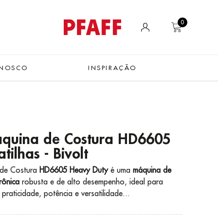
0
ONOSCO
INSPIRAÇÃO
áquina de Costura HD6605
tilhas - Bivolt
de Costura
HD6605 Heavy Duty
é uma
máquina de
rônica
robusta e de alto desempenho, ideal para
raticidade, potência e versatilidade...