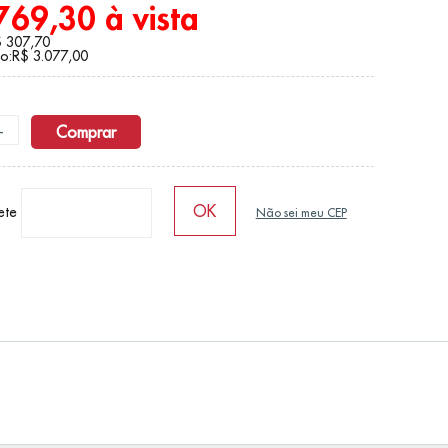
769,30 à vista
$ 307,70
o:R$ 3.077,00
+
Comprar
rete
Não sei meu CEP