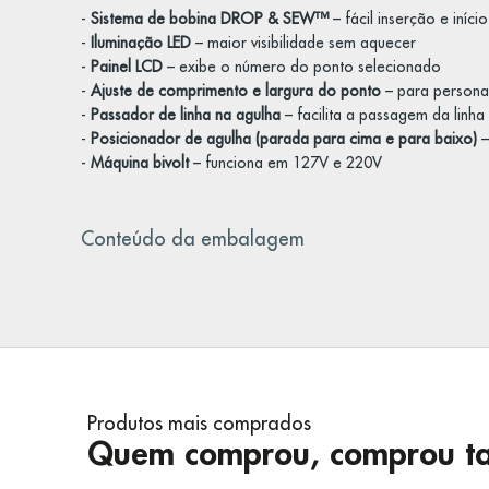
-
Sistema de bobina DROP & SEW™
– fácil inserção e iníci
-
Iluminação LED
– maior visibilidade sem aquecer
-
Painel LCD
– exibe o número do ponto selecionado
-
Ajuste de comprimento e largura do ponto
– para personal
-
Passador de linha na agulha
– facilita a passagem da linha
-
Posicionador de agulha (parada para cima e para baixo)
–
-
Máquina bivolt
– funciona em 127V e 220V
Conteúdo da embalagem
Produtos mais comprados
Quem comprou, comprou t