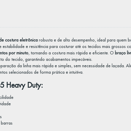
e costura eletrônica
robusta e de alto desempenho, ideal para quem bu
 estabilidade e resistência para costurar até os tecidos mais grossos c
ntos por minuto
, tornando a costura mais rápida e eficiente. O
braço liv
o do tecido, garantindo acabamentos impecáveis.
eparação da linha mais rápida e simples, sem necessidade de laçada. A
tos selecionados de forma prática e intuitiva.
05 Heavy Duty:
cilidade
vidade
s
 barras