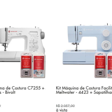
ina de Costura C7255 +
Kit Máquina de Costura Facili
 - Bivolt
Meltwater - 4423 + Sapatilha
0
R$ 2.057,00
à vista