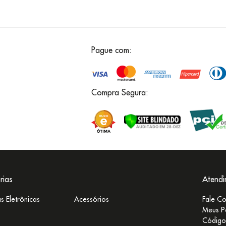
Pague com:
Compra Segura:
rias
Atend
s Eletrônicas
Acessórios
Fale C
Meus P
Código