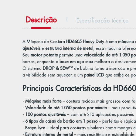
Descrição
Especificação técnica
A Máquina de Costura
HD6605 Heavy Duty
é uma
máquina d
ajustáveis
e
estrutura interna de metal
, essa máquina oferece
Seu
motor potente
permite uma
velocidade de até 1.050 po
barras, enquanto a
base em aço inox
melhora o deslizament
O sistema
DROP & SEW™
de bobina torna a inserção e pr
a visibilidade sem aquecer, e um
painel LCD
que exibe os pon
Principais Características da HD66
-
Máquina mais forte
– costura tecidos mais grossos com fa
-
Velocidade de até 1.050 pontos por minuto
– mais produti
-
100 pontos ajustáveis
– com até 215 aplicações possíveis
-
6 tipos de casas de botão em 1 passo
– perfeitas e rápida
-
Braço livre
– ideal para costuras tubulares como mangas e
-
Estrutura interna de metal
– mais resistência e estabilidade