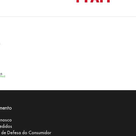
imento
onosco
edidos
 de Defesa do Consumidor