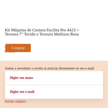
Kit Máquina de Costura Facilita Pro 4423 +
K
Tesoura 7" Tecido e Tesoura Multiuso Rosa
T
R$ 2.097,90
R
Comprar
à vista
à
Assine a newsletter e receba as notícias diretamente no seu e-mail.
Enviar cadastro