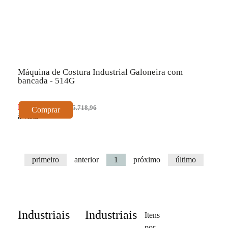
Máquina de Costura Industrial Galoneira com
bancada - 514G
R$ 5.147,06
R$ 5.718,96
Comprar
à vista
primeiro
anterior
1
próximo
último
Resultado da Pesquisa por:
Industriais
Industriais
Itens
por