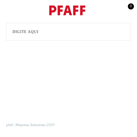
0
pfaff
Máquinas
Industriais
220V