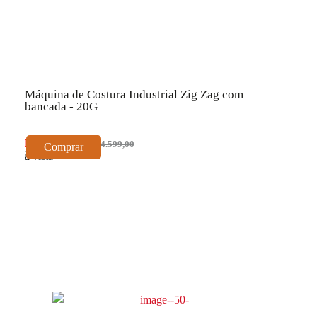
Máquina de Costura Industrial Zig Zag com
bancada - 20G
R$ 4.139,10
R$ 4.599,00
Comprar
à vista