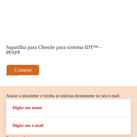
Sapatilha para Chenile para sistema IDT™ -
S
PFAFF
-
s
R$ 44,00
R
Comprar
à vista
à
Assine a newsletter e receba as notícias diretamente no seu e-mail.