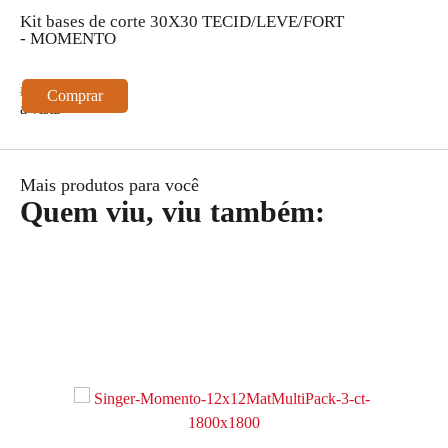
Kit bases de corte 30X30 TECID/LEVE/FORT
P
- MOMENTO
R$ 149,00
R
Comprar
à vista
à
Mais produtos para você
Quem viu, viu também: