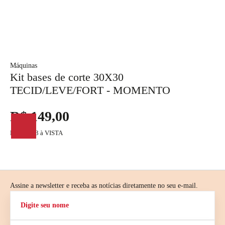
Máquinas
M
Kit bases de corte 30X30
P
TECID/LEVE/FORT - MOMENTO
R$ 149,00
R$ 129,63 à VISTA
R
Assine a newsletter e receba as notícias diretamente no seu e-mail.