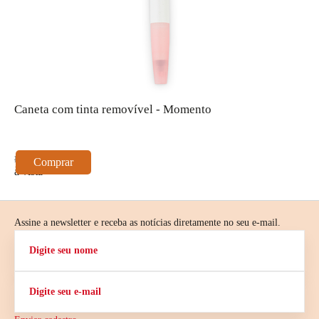
Caneta com tinta removível - Momento
K
(
M
R$ 129,00
R
Comprar
à vista
à
Assine a newsletter e receba as notícias diretamente no seu e-mail.