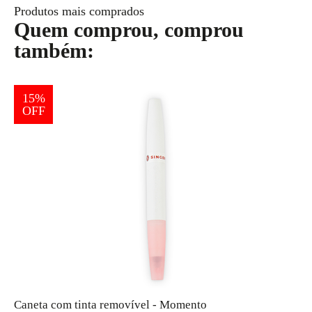
Produtos mais comprados
Quem comprou, comprou
também:
15%
OFF
Caneta com tinta removível - Momento
K