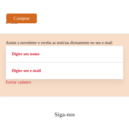
(
R$ 129,00
R
Comprar
à vista
à
Assine a newsletter e receba as notícias diretamente no seu e-mail.
Enviar cadastro
Siga-nos