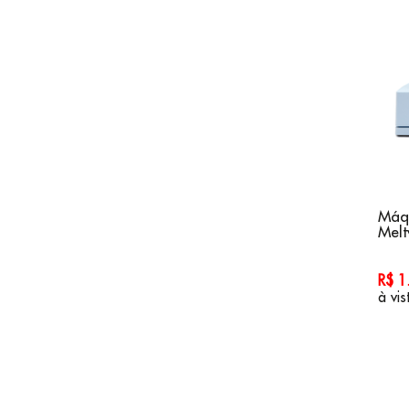
Máqu
Melt
R$ 
à vis