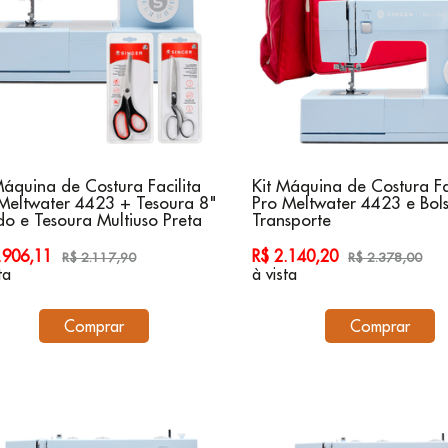
Máquina de Costura Facilita
Kit Máquina de Costura Fa
Meltwater 4423 + Tesoura 8"
Pro Meltwater 4423 e Bol
do e Tesoura Multiuso Preta
Transporte
1.906,11
R$ 2.140,20
R$ 2.117,90
R$ 2.378,00
ta
à vista
Comprar
Comprar