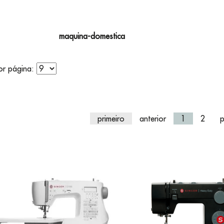
maquina-domestica
do da Pesquisa por:
por página:
primeiro
anterior
1
2
p