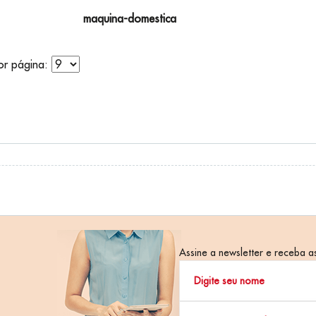
maquina-domestica
do da Pesquisa por:
por página:
Assine a newsletter e receba as