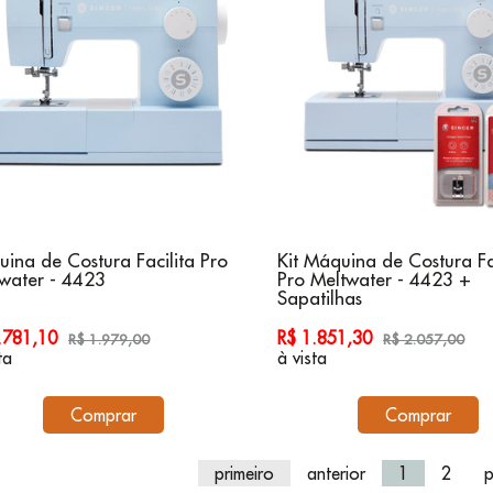
ina de Costura Facilita Pro
Kit Máquina de Costura Fa
water - 4423
Pro Meltwater - 4423 +
Sapatilhas
1.781,10
R$ 1.851,30
R$ 1.979,00
R$ 2.057,00
ta
à vista
Comprar
Comprar
primeiro
anterior
1
2
p