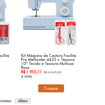
cilita
Kit Máquina de Costura Facilita
Pro Meltwater 4423 + Tesoura
10" Tecido e Tesoura Multiuso
Rosa
R$ 1.915,11
R$ 2.127,90
à vista
Comprar
róximo
último