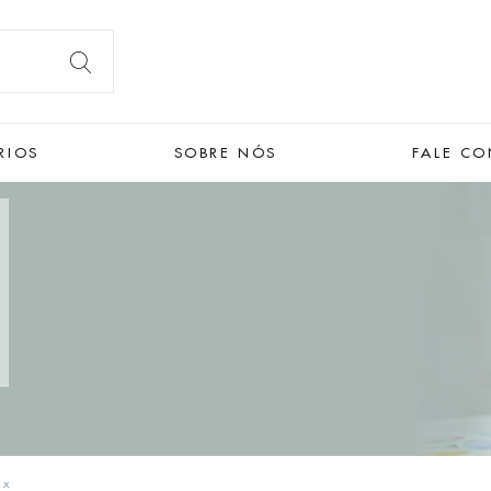
RIOS
SOBRE NÓS
FALE C
x