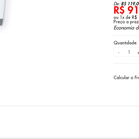
R$ 119,0
De:
R$ 91
ou 1x de R$
Preço a pra
Economia 
Quantidade:
-
Calcular o F