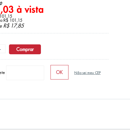
0
,03 à vista
 101,15
zo:R$ 101,15
R$ 17,85
de
+
Comprar
rete
Não sei meu CEP