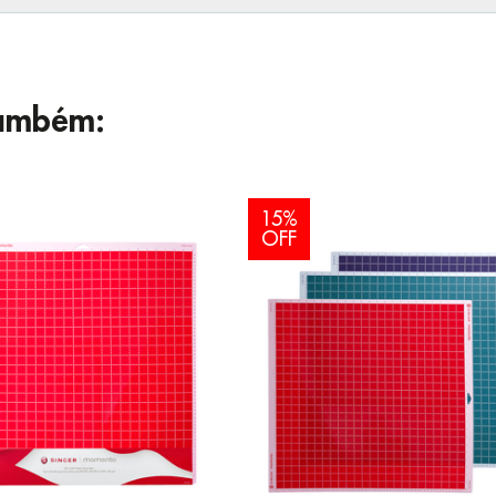
ambém:
15%
OFF