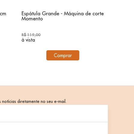
0cm
Espátula Grande - Máquina de corte
Lâmina Rot
Momento
un) - Mom
R$ 119,00
R$ 169,00
à vista
à vista
Comprar
 notícias diretamente no seu e-mail.