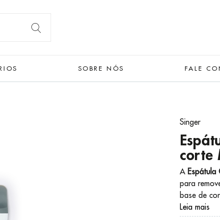
RIOS
SOBRE NÓS
FALE C
Singer
Espát
corte
A
Espátula
para remove
base de cor
Leia mais